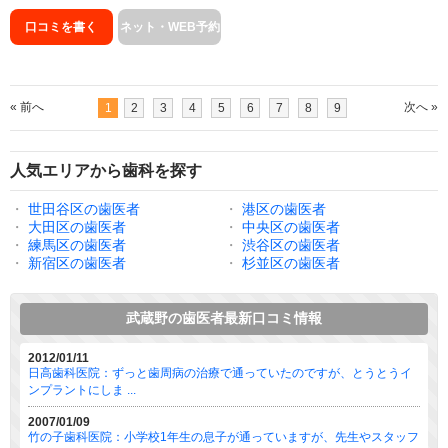
口コミを書く
ネット・WEB予約
« 前へ
次へ »
1
2
3
4
5
6
7
8
9
人気エリアから歯科を探す
・
世田谷区の歯医者
・
港区の歯医者
・
大田区の歯医者
・
中央区の歯医者
・
練馬区の歯医者
・
渋谷区の歯医者
・
新宿区の歯医者
・
杉並区の歯医者
武蔵野の歯医者最新口コミ情報
2012/01/11
日高歯科医院：ずっと歯周病の治療で通っていたのですが、とうとうイ
ンプラントにしま ...
2007/01/09
竹の子歯科医院：小学校1年生の息子が通っていますが、先生やスタッフ