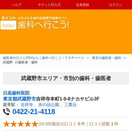
ヘルプ
チケットID入力
会員登録
ログイン
コンテンツへ移動
歯医者の口コミ評判なら｜歯科へ行こう！ＴＯＰページ
＞
東京の歯医者・歯科
>
武蔵野
の歯医者・歯科
武蔵野市エリア・市別の歯科・歯医者
日高歯科医院
東京都
武蔵野市
吉祥寺本町1-9-8ナカヤビル3F
最寄駅：
吉祥寺
、
井の頭公園
、
三鷹台
0422-21-4118
(10.00)最近の口コミ
0
件｜口コミ総数
1
件