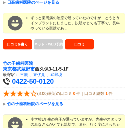
▶
日高歯科医院のページを見る
ずっと歯周病の治療で通っていたのですが、とうとう
インプラントにしました。説明がとても丁寧で、長年
やっている実績があ ...
口コミを書く
ネット・WEB予約
口コミ
竹の子歯科医院
東京都
武蔵野市
西久保3-11-5-1F
最寄駅：
三鷹
、
東伏見
、
武蔵境
0422-50-0120
(8.00)最近の口コミ
0
件｜口コミ総数
1
件
▶
竹の子歯科医院のページを見る
小学校1年生の息子が通っていますが、先生やスタッフ
のみなさんがとても親切で、また、行く度におもちゃ