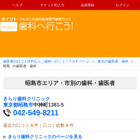
ヘルプ
チケットID入力
会員登録
ログイン
コンテンツへ移動
歯医者の口コミ評判なら｜歯科へ行こう！ＴＯＰページ
＞
東京の歯医者・歯科
>
昭島
の歯医者・歯科
昭島市エリア・市別の歯科・歯医者
きらり歯科クリニック
東京都
昭島市
中神町1381-5
042-549-8211
最近の口コミ
0
件｜口コミ総数
0
件
▶
きらり歯科クリニックのページを見る