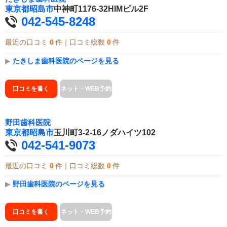
東京都
昭島市
中神町1176-32HIMビル2F
042-545-8248
最近の口コミ
0
件｜口コミ総数
0
件
▶
たきしま歯科医院のページを見る
口コミを書く
ネット・WEB予約
野田歯科医院
東京都
昭島市
玉川町3-2-16ノダハイツ102
042-541-9073
最近の口コミ
0
件｜口コミ総数
0
件
▶
野田歯科医院のページを見る
口コミを書く
ネット・WEB予約