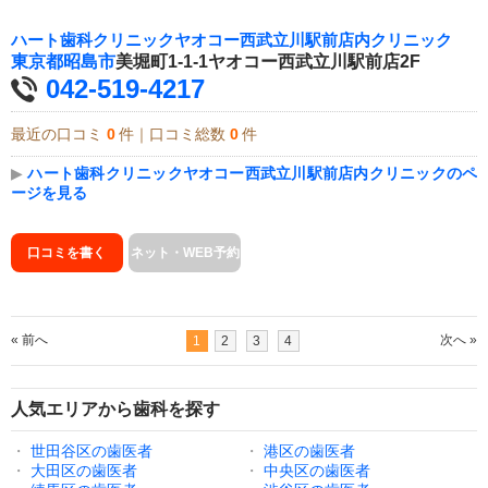
ハート歯科クリニックヤオコー西武立川駅前店内クリニック
東京都
昭島市
美堀町1-1-1ヤオコー西武立川駅前店2F
042-519-4217
最近の口コミ
0
件｜口コミ総数
0
件
▶
ハート歯科クリニックヤオコー西武立川駅前店内クリニックのペ
ージを見る
口コミを書く
ネット・WEB予約
« 前へ
次へ »
1
2
3
4
人気エリアから歯科を探す
・
世田谷区の歯医者
・
港区の歯医者
・
大田区の歯医者
・
中央区の歯医者