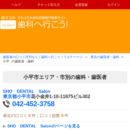
ヘルプ
チケットID入力
会員登録
ログイン
コンテンツへ移動
歯医者の口コミ評判なら｜歯科へ行こう！ＴＯＰページ
＞
東京の歯医者・歯科
>
小平
の歯医者・歯科
小平市エリア・市別の歯科・歯医者
SHO DENTAL Salon
東京都
小平市
花小金井1-10-11875ビル302
042-452-3758
最近の口コミ
0
件｜口コミ総数
0
件
▶
SHO DENTAL Salonのページを見る