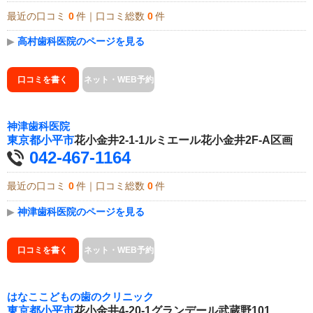
最近の口コミ
0
件｜口コミ総数
0
件
▶
高村歯科医院のページを見る
口コミを書く
ネット・WEB予約
神津歯科医院
東京都
小平市
花小金井2-1-1ルミエール花小金井2F-A区画
042-467-1164
最近の口コミ
0
件｜口コミ総数
0
件
▶
神津歯科医院のページを見る
口コミを書く
ネット・WEB予約
はなここどもの歯のクリニック
東京都
小平市
花小金井4-20-1グランデール武蔵野101