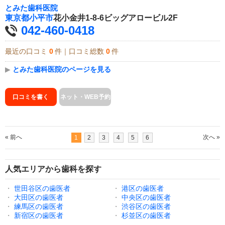
とみた歯科医院
東京都
小平市
花小金井1-8-6ビッグアロービル2F
042-460-0418
最近の口コミ
0
件｜口コミ総数
0
件
▶
とみた歯科医院のページを見る
口コミを書く
ネット・WEB予約
« 前へ
次へ »
1
2
3
4
5
6
人気エリアから歯科を探す
・
世田谷区の歯医者
・
港区の歯医者
・
大田区の歯医者
・
中央区の歯医者
・
練馬区の歯医者
・
渋谷区の歯医者
・
新宿区の歯医者
・
杉並区の歯医者