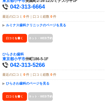
東京都
小平市
美園町2-16-12ルミナス小平1F
042-313-6664
最近の口コミ
0
件｜口コミ総数
0
件
▶
ルミナス歯科クリニックのページを見る
口コミを書く
ネット・WEB予約
ひらさわ歯科
東京都
小平市
仲町186-5-1F
042-313-5266
最近の口コミ
0
件｜口コミ総数
0
件
▶
ひらさわ歯科のページを見る
口コミを書く
ネット・WEB予約