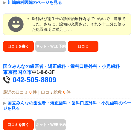
▶
川嶋歯科医院のページを見る
医師及び衛生士の診療治療行為はていねいで、適確で
した。さらに、設備の充実さと、それを十二分に使っ
た処置説明に満足し ...
口コミを書く
ネット・WEB予約
口コミ
国立みんなの歯医者・矯正歯科・歯科口腔外科・小児歯科
東京都
国立市
中1-8-6-3F
042-505-8809
最近の口コミ
0
件｜口コミ総数
0
件
▶
国立みんなの歯医者・矯正歯科・歯科口腔外科・小児歯科のペー
ジを見る
口コミを書く
ネット・WEB予約