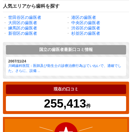
人気エリアから歯科を探す
・
世田谷区の歯医者
・
港区の歯医者
・
大田区の歯医者
・
中央区の歯医者
・
練馬区の歯医者
・
渋谷区の歯医者
・
新宿区の歯医者
・
杉並区の歯医者
国立の歯医者最新口コミ情報
2007/11/24
川嶋歯科医院：医師及び衛生士の診療治療行為はていねいで、適確でし
た。さらに、設備 ...
現在の口コミ
255,413
件