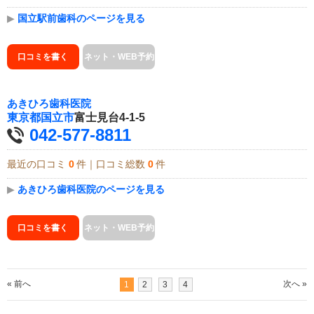
▶
国立駅前歯科のページを見る
口コミを書く
ネット・WEB予約
あきひろ歯科医院
東京都
国立市
富士見台4-1-5
042-577-8811
最近の口コミ
0
件｜口コミ総数
0
件
▶
あきひろ歯科医院のページを見る
口コミを書く
ネット・WEB予約
« 前へ
次へ »
1
2
3
4