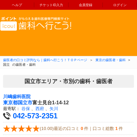
ヘルプ
チケットID入力
会員登録
ログイン
コンテンツへ移動
歯医者の口コミ評判なら｜歯科へ行こう！ＴＯＰページ
＞
東京の歯医者・歯科
>
国立
の歯医者・歯科
国立市エリア・市別の歯科・歯医者
川嶋歯科医院
東京都
国立市
富士見台1-14-12
最寄駅：
谷保
、
西府
、
矢川
042-573-2351
(10.00)最近の口コミ
0
件｜口コミ総数
1
件