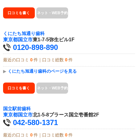
口コミを書く
ネット・WEB予約
くにたち旭通り歯科
東京都
国立市
東1-7-5弥生ビル1F
0120-898-890
最近の口コミ
0
件｜口コミ総数
0
件
▶
くにたち旭通り歯科のページを見る
口コミを書く
ネット・WEB予約
国立駅前歯科
東京都
国立市
北1-5-8プラース国立壱番館2F
042-580-1371
最近の口コミ
0
件｜口コミ総数
0
件