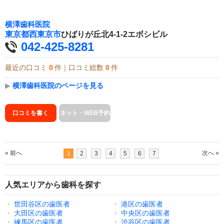
横澤歯科医院
東京都
西東京市
ひばりが丘北4-1-2エボシビル
042-425-8281
最近の口コミ
0
件｜口コミ総数
0
件
▶
横澤歯科医院のページを見る
口コミを書く
ネット・WEB予約
« 前へ
次へ »
1
2
3
4
5
6
7
人気エリアから歯科を探す
・
世田谷区の歯医者
・
港区の歯医者
・
大田区の歯医者
・
中央区の歯医者
・
練馬区の歯医者
・
渋谷区の歯医者