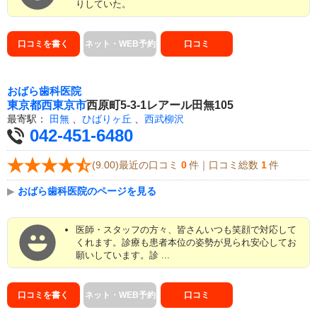
りしていた。
口コミを書く
ネット・WEB予約
口コミ
おばら歯科医院
東京都
西東京市
西原町5-3-1レアール田無105
最寄駅：
田無
、
ひばりヶ丘
、
西武柳沢
042-451-6480
(9.00)最近の口コミ
0
件｜口コミ総数
1
件
▶
おばら歯科医院のページを見る
医師・スタッフの方々、皆さんいつも笑顔で対応して
くれます。診療も患者本位の姿勢が見られ安心してお
願いしています。診 ...
口コミを書く
ネット・WEB予約
口コミ