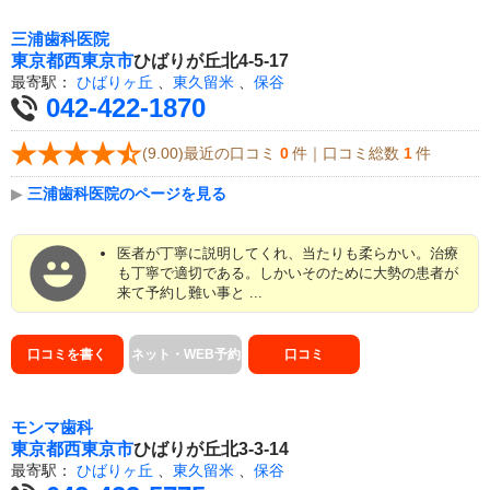
三浦歯科医院
東京都
西東京市
ひばりが丘北4-5-17
最寄駅：
ひばりヶ丘
、
東久留米
、
保谷
042-422-1870
(9.00)最近の口コミ
0
件｜口コミ総数
1
件
▶
三浦歯科医院のページを見る
医者が丁寧に説明してくれ、当たりも柔らかい。治療
も丁寧で適切である。しかいそのために大勢の患者が
来て予約し難い事と ...
口コミを書く
ネット・WEB予約
口コミ
モンマ歯科
東京都
西東京市
ひばりが丘北3-3-14
最寄駅：
ひばりヶ丘
、
東久留米
、
保谷