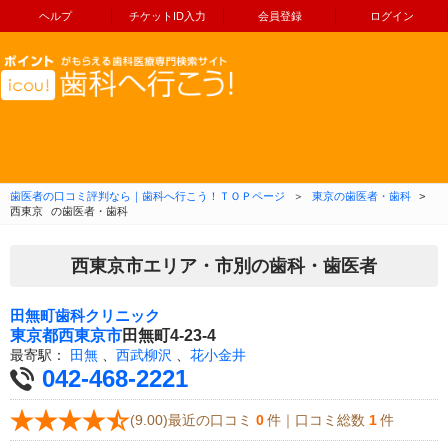
ヘルプ
チケットID入力
会員登録
ログイン
コンテンツへ移動
歯医者の口コミ評判なら｜歯科へ行こう！ＴＯＰページ
＞
東京の歯医者・歯科
>
西東京
の歯医者・歯科
西東京市エリア・市別の歯科・歯医者
田無町歯科クリニック
東京都
西東京市
田無町4-23-4
最寄駅：
田無
、
西武柳沢
、
花小金井
042-468-2221
(9.00)最近の口コミ
0
件｜口コミ総数
1
件