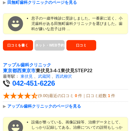
▶
田無町歯科クリニックのページを見る
息子の一歳半検診に受診しました。一番家に近く、小
児歯科がある田無町歯科クリニックを選びました。歯
科が嫌いな息子は待 ...
口コミを書く
ネット・WEB予約
口コミ
アップル歯科クリニック
東京都
西東京市
東伏見3-4-1東伏見STEP22
最寄駅：
東伏見
、
武蔵関
、
西武柳沢
042-451-6226
(9.00)最近の口コミ
0
件｜口コミ総数
1
件
▶
アップル歯科クリニックのページを見る
設備が整っている。画像記録等、治療データとして、
しっかり記録してある。治療についての説明もしっか