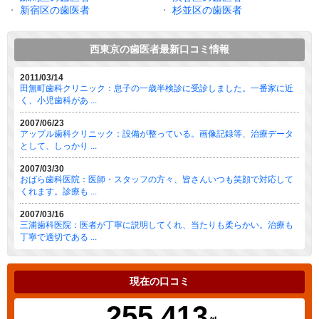
・
新宿区の歯医者
・
杉並区の歯医者
西東京の歯医者最新口コミ情報
2011/03/14
田無町歯科クリニック：息子の一歳半検診に受診しました。一番家に近
く、小児歯科があ ...
2007/06/23
アップル歯科クリニック：設備が整っている。画像記録等、治療データ
として、しっかり ...
2007/03/30
おばら歯科医院：医師・スタッフの方々、皆さんいつも笑顔で対応して
くれます。診療も ...
2007/03/16
三浦歯科医院：医者が丁寧に説明してくれ、当たりも柔らかい。治療も
丁寧で適切である ...
現在の口コミ
255,413