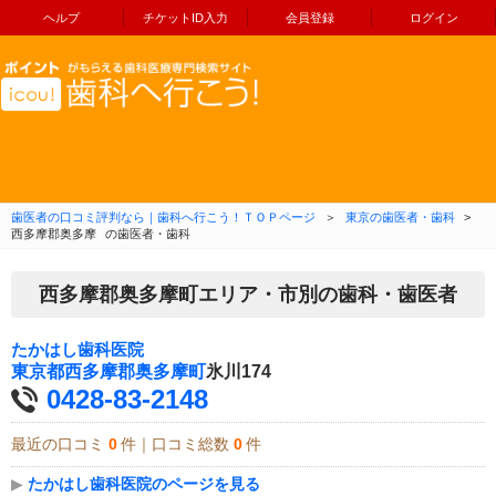
ヘルプ
チケットID入力
会員登録
ログイン
コンテンツへ移動
歯医者の口コミ評判なら｜歯科へ行こう！ＴＯＰページ
＞
東京の歯医者・歯科
>
西多摩郡奥多摩
の歯医者・歯科
西多摩郡奥多摩町エリア・市別の歯科・歯医者
たかはし歯科医院
東京都
西多摩郡奥多摩町
氷川174
0428-83-2148
最近の口コミ
0
件｜口コミ総数
0
件
▶
たかはし歯科医院のページを見る