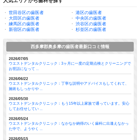
人気エリアから歯科を探す
・
世田谷区の歯医者
・
港区の歯医者
・
大田区の歯医者
・
中央区の歯医者
・
練馬区の歯医者
・
渋谷区の歯医者
・
新宿区の歯医者
・
杉並区の歯医者
西多摩郡奥多摩の歯医者最新口コミ情報
2026/07/05
ウエストデンタルクリニック：3ヶ月に一度の定期点検とクリーニングで
お世話になって ...
2026/06/22
ウエストデンタルクリニック：丁寧な説明やアドバイスもしてくれて、
施術もしっかりや ...
2026/05/30
ウエストデンタルクリニック：もう15年以上家族で通っています。安心
してお任せしてい ...
2026/05/24
ウエストデンタルクリニック：なかなか納得のいく歯科に出逢えなかっ
た中で、ようやく ...
2026/05/15