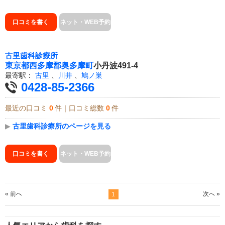
口コミを書く
ネット・WEB予約
古里歯科診療所
東京都
西多摩郡奥多摩町
小丹波491-4
最寄駅：
古里
、
川井
、
鳩ノ巣
0428-85-2366
最近の口コミ
0
件｜口コミ総数
0
件
▶
古里歯科診療所のページを見る
口コミを書く
ネット・WEB予約
« 前へ
次へ »
1