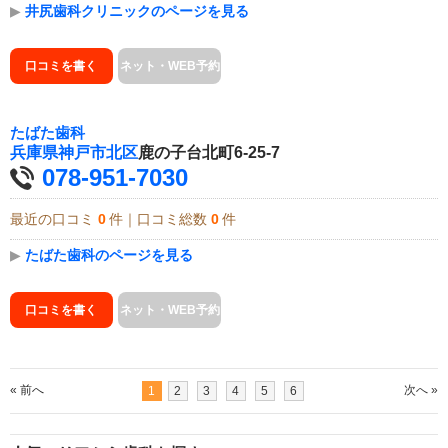
▶
井尻歯科クリニックのページを見る
口コミを書く
ネット・WEB予約
たばた歯科
兵庫県
神戸市北区
鹿の子台北町6-25-7
078-951-7030
最近の口コミ
0
件｜口コミ総数
0
件
▶
たばた歯科のページを見る
口コミを書く
ネット・WEB予約
« 前へ
次へ »
1
2
3
4
5
6