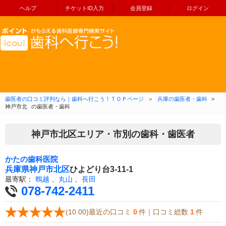
ヘルプ
チケットID入力
会員登録
ログイン
コンテンツへ移動
歯医者の口コミ評判なら｜歯科へ行こう！ＴＯＰページ
＞
兵庫の歯医者・歯科
>
神戸市北
の歯医者・歯科
神戸市北区エリア・市別の歯科・歯医者
かたの歯科医院
兵庫県
神戸市北区
ひよどり台3-11-1
最寄駅：
鵯越
、
丸山
、
長田
078-742-2411
(10.00)最近の口コミ
0
件｜口コミ総数
1
件