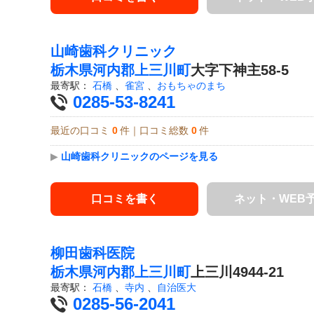
山崎歯科クリニック
栃木県
河内郡上三川町
大字下神主58-5
最寄駅：
石橋
、
雀宮
、
おもちゃのまち
0285-53-8241
最近の口コミ
0
件｜口コミ総数
0
件
▶
山崎歯科クリニックのページを見る
口コミを書く
ネット・WEB
柳田歯科医院
栃木県
河内郡上三川町
上三川4944-21
最寄駅：
石橋
、
寺内
、
自治医大
0285-56-2041