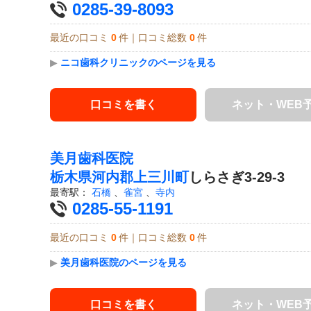
0285-39-8093
最近の口コミ
0
件｜口コミ総数
0
件
▶
ニコ歯科クリニックのページを見る
口コミを書く
ネット・WEB
美月歯科医院
栃木県
河内郡上三川町
しらさぎ3-29-3
最寄駅：
石橋
、
雀宮
、
寺内
0285-55-1191
最近の口コミ
0
件｜口コミ総数
0
件
▶
美月歯科医院のページを見る
口コミを書く
ネット・WEB