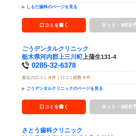
▶
しもだ歯科のページを見る
口コミを書く
ネット・WEB
ごうデンタルクリニック
栃木県
河内郡上三川町
上蒲生131-4
0285-32-6378
最近の口コミ
0
件｜口コミ総数
0
件
▶
ごうデンタルクリニックのページを見る
口コミを書く
ネット・WEB
さとう歯科クリニック