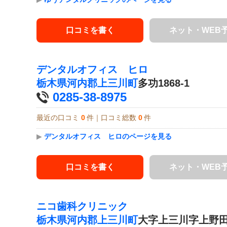
口コミを書く
ネット・WEB
デンタルオフィス ヒロ
栃木県
河内郡上三川町
多功1868-1
0285-38-8975
最近の口コミ
0
件｜口コミ総数
0
件
▶
デンタルオフィス ヒロのページを見る
口コミを書く
ネット・WEB
ニコ歯科クリニック
栃木県
河内郡上三川町
大字上三川字上野田4