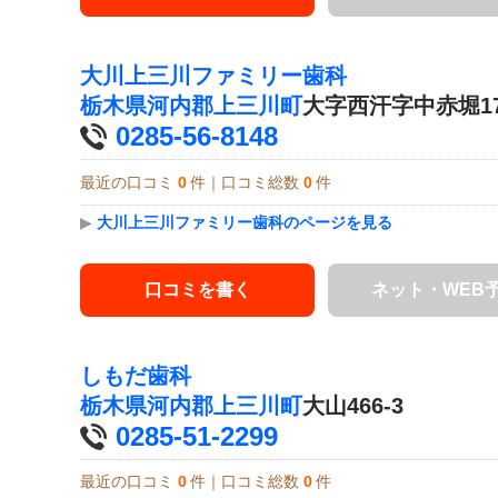
大川上三川ファミリー歯科
栃木県
河内郡上三川町
大字西汗字中赤堀170
0285-56-8148
最近の口コミ
0
件｜口コミ総数
0
件
▶
大川上三川ファミリー歯科のページを見る
口コミを書く
ネット・WEB
しもだ歯科
栃木県
河内郡上三川町
大山466-3
0285-51-2299
最近の口コミ
0
件｜口コミ総数
0
件