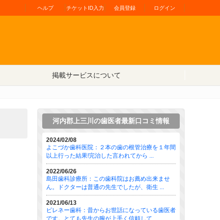
ヘルプ
チケットID入力
会員登録
ログイン
掲載サービスについて
河内郡上三川の歯医者最新口コミ情報
2024/02/08
よこづか歯科医院：２本の歯の根管治療を１年間
以上行った結果!完治した言われてから ...
2022/06/26
島田歯科診療所：この歯科院はお薦め出来ませ
ん。ドクターは普通の先生でしたが、衛生 ...
2021/06/13
ピレネー歯科：昔からお世話になっている歯医者
です。とても先生の腕が上手く信頼して ...