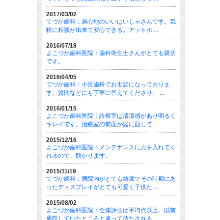
2017/03/02
てづか歯科：居心地のいいはいしゃさんです。気
軽に相談が出来て安心できる。アットホ ...
2016/07/18
よこづか歯科医院：歯科衛生士さんがとても親切
です。
2016/04/05
てづか歯科：小児歯科でお世話になっておりま
す。質問などにも丁寧に答えてくださり、 ...
2016/01/15
よこづか歯科医院：診察室は清潔感があり明るく
キレイです。治療室の前面が庭に面して ...
2015/12/16
よこづか歯科医院：メンテナンスに力を入れてく
れるので、助かります。
2015/11/19
てづか歯科：病院内がとても綺麗でその時期にあ
ったディスプレイがとても可愛く子供た ...
2015/08/02
よこづか歯科医院：全体評価は平均点以上。以前
通院していたところと違って待たされる ...