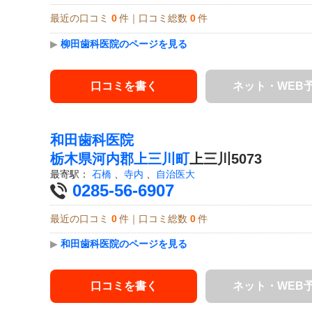
最近の口コミ
0
件｜口コミ総数
0
件
▶
柳田歯科医院のページを見る
口コミを書く
ネット・WEB
和田歯科医院
栃木県
河内郡上三川町
上三川5073
最寄駅：
石橋
、
寺内
、
自治医大
0285-56-6907
最近の口コミ
0
件｜口コミ総数
0
件
▶
和田歯科医院のページを見る
口コミを書く
ネット・WEB