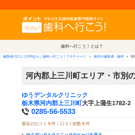
歯科へ行こう！とは？
歯医者の口コミ評判なら｜歯科へ行こう！ＴＯＰページ
＞
栃木の歯医者・歯科
>
河
河内郡上三川町エリア・市別
ゆうデンタルクリニック
栃木県
河内郡上三川町
大字上蒲生1782-2
0285-56-5533
最近の口コミ
0
件｜口コミ総数
0
件
▶
ゆうデンタルクリニックのページを見る