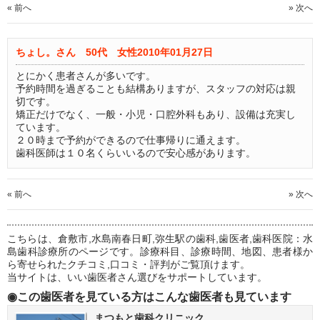
« 前へ
» 次へ
ちょし。さん 50代 女性
2010年01月27日
とにかく患者さんが多いです。
予約時間を過ぎることも結構ありますが、スタッフの対応は親
切です。
矯正だけでなく、一般・小児・口腔外科もあり、設備は充実し
ています。
２０時まで予約ができるので仕事帰りに通えます。
歯科医師は１０名くらいいるので安心感があります。
« 前へ
» 次へ
こちらは、倉敷市,水島南春日町,弥生駅の歯科,歯医者,歯科医院：水
島歯科診療所のページです。診療科目、診療時間、地図、患者様か
ら寄せられたクチコミ,口コミ・評判がご覧頂けます。
当サイトは、いい歯医者さん選びをサポートしています。
◉この歯医者を見ている方はこんな歯医者も見ています
まつもと歯科クリニック