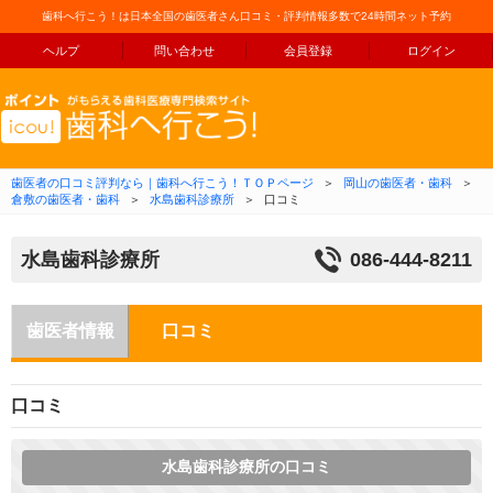
歯科へ行こう！は日本全国の歯医者さん口コミ・評判情報多数で24時間ネット予約
ヘルプ
問い合わせ
会員登録
ログイン
コンテンツへ移動
歯医者の口コミ評判なら｜歯科へ行こう！ＴＯＰページ
＞
岡山の歯医者・歯科
＞
倉敷の歯医者・歯科
＞
水島歯科診療所
＞
口コミ
水島歯科診療所
086-444-8211
歯医者情報
口コミ
口コミ
水島歯科診療所の口コミ