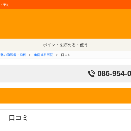
ト予約
コンテンツへ移動
ポイントを貯める・使う
赤磐の歯医者・歯科
＞
角南歯科医院
＞
口コミ
086-954-
口コミ