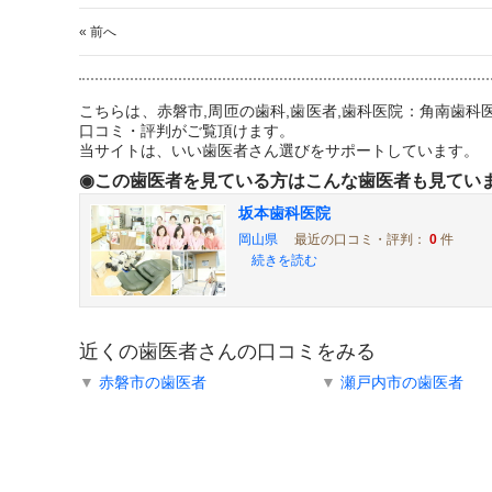
« 前へ
こちらは、赤磐市,周匝の歯科,歯医者,歯科医院：角南歯
口コミ・評判がご覧頂けます。
当サイトは、いい歯医者さん選びをサポートしています。
◉この歯医者を見ている方はこんな歯医者も見てい
坂本歯科医院
岡山県
最近の口コミ・評判：
0
件
続きを読む
近くの歯医者さんの口コミをみる
▼
赤磐市の歯医者
▼
瀬戸内市の歯医者