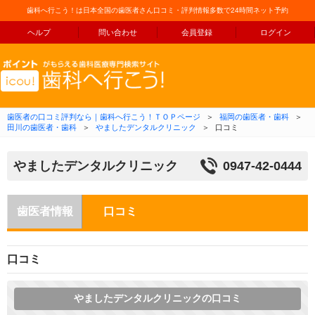
歯科へ行こう！は日本全国の歯医者さん口コミ・評判情報多数で24時間ネット予約
ヘルプ
問い合わせ
会員登録
ログイン
コンテンツへ移動
歯医者の口コミ評判なら｜歯科へ行こう！ＴＯＰページ
＞
福岡の歯医者・歯科
＞
田川の歯医者・歯科
＞
やましたデンタルクリニック
＞
口コミ
やましたデンタルクリニック
0947-42-0444
歯医者情報
口コミ
口コミ
やましたデンタルクリニックの口コミ