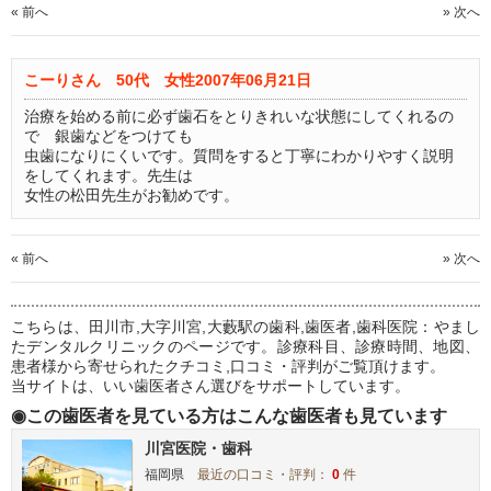
« 前へ
» 次へ
こーりさん 50代 女性
2007年06月21日
治療を始める前に必ず歯石をとりきれいな状態にしてくれるの
で 銀歯などをつけても
虫歯になりにくいです。質問をすると丁寧にわかりやすく説明
をしてくれます。先生は
女性の松田先生がお勧めです。
« 前へ
» 次へ
こちらは、田川市,大字川宮,大藪駅の歯科,歯医者,歯科医院：やまし
たデンタルクリニックのページです。診療科目、診療時間、地図、
患者様から寄せられたクチコミ,口コミ・評判がご覧頂けます。
当サイトは、いい歯医者さん選びをサポートしています。
◉この歯医者を見ている方はこんな歯医者も見ています
川宮医院・歯科
福岡県
最近の口コミ・評判：
0
件