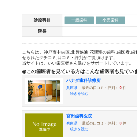
診療科目
一般歯科
小児歯科
院長
こちらは、神戸市中央区,北長狭通,花隈駅の歯科,歯医者
せられたクチコミ,口コミ・評判がご覧頂けます。
当サイトは、いい歯医者さん選びをサポートしています。
◉この歯医者を見ている方はこんな歯医者も見てい
ハナダ歯科診療所
兵庫県
最近の口コミ・評判：
0
件
続きを読む
宮田歯科医院
兵庫県
最近の口コミ・評判：
0
件
続きを読む