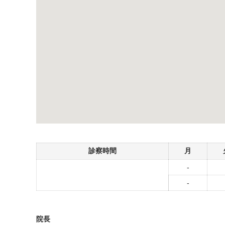
診察時間
月
-
-
院長