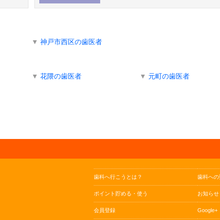
▼
神戸市西区の歯医者
▼
花隈の歯医者
▼
元町の歯医者
歯科へ行こうとは？
歯科への
ポイント貯める・使う
お知らせ
会員登録
Google+