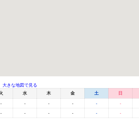
大きな地図で見る
火
水
木
金
土
日
-
-
-
-
-
-
-
-
-
-
-
-