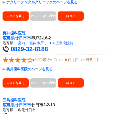
▶
ナタリーデンタルクリニックのページを見る
口コミを書く
ネット・WEB予約
口コミ
奥井歯科医院
広島県
廿日市市
串戸2-16-2
最寄駅：
宮内
、
宮内串戸
、
ＪＡ広島病院前
0829-32-8188
(8.00)最近の口コミ
0
件｜口コミ総数
1
件
▶
奥井歯科医院のページを見る
口コミを書く
ネット・WEB予約
口コミ
三島歯科医院
広島県
廿日市市
廿日市2-2-13
最寄駅：
広電廿日市