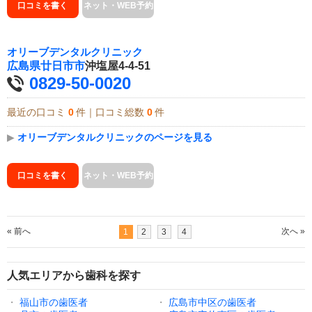
口コミを書く
ネット・WEB予約
オリーブデンタルクリニック
広島県
廿日市市
沖塩屋4-4-51
0829-50-0020
最近の口コミ
0
件｜口コミ総数
0
件
▶
オリーブデンタルクリニックのページを見る
口コミを書く
ネット・WEB予約
« 前へ
次へ »
1
2
3
4
人気エリアから歯科を探す
・
福山市の歯医者
・
広島市中区の歯医者