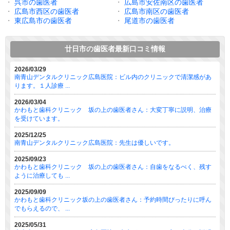
・
呉市の歯医者
・
広島市安佐南区の歯医者
・
広島市西区の歯医者
・
広島市南区の歯医者
・
東広島市の歯医者
・
尾道市の歯医者
廿日市の歯医者最新口コミ情報
2026/03/29
南青山デンタルクリニック広島医院：ビル内のクリニックで清潔感があ
ります。１人診療 ...
2026/03/04
かわもと歯科クリニック 坂の上の歯医者さん：大変丁寧に説明、治療
を受けています。
2025/12/25
南青山デンタルクリニック広島医院：先生は優しいです。
2025/09/23
かわもと歯科クリニック 坂の上の歯医者さん：自歯をなるべく、残す
ように治療しても ...
2025/09/09
かわもと歯科クリニック坂の上の歯医者さん：予約時間ぴったりに呼ん
でもらえるので、 ...
2025/05/31