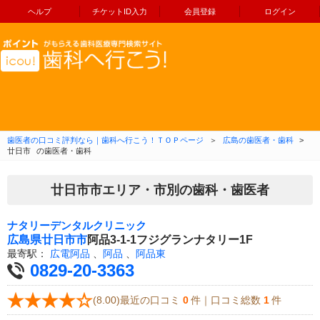
ヘルプ
チケットID入力
会員登録
ログイン
コンテンツへ移動
歯医者の口コミ評判なら｜歯科へ行こう！ＴＯＰページ
＞
広島の歯医者・歯科
>
廿日市
の歯医者・歯科
廿日市市エリア・市別の歯科・歯医者
ナタリーデンタルクリニック
広島県
廿日市市
阿品3-1-1フジグランナタリー1F
最寄駅：
広電阿品
、
阿品
、
阿品東
0829-20-3363
(8.00)最近の口コミ
0
件｜口コミ総数
1
件