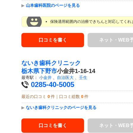
▶
山本歯科医院のページを見る
保険適用範囲内の治療できちんと対応してくれま
口コミを書く
ネット・WEB
ないき歯科クリニック
栃木県
下野市
小金井1-16-14
最寄駅：
小金井
、
自治医大
、
壬生
0285-40-5005
最近の口コミ
0
件｜口コミ総数
0
件
▶
ないき歯科クリニックのページを見る
口コミを書く
ネット・WEB