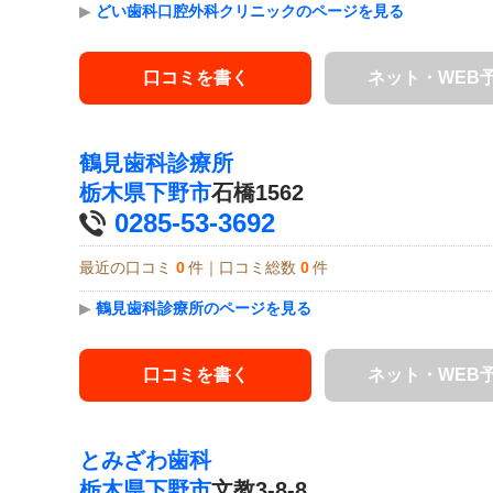
▶
どい歯科口腔外科クリニックのページを見る
口コミを書く
ネット・WEB
鶴見歯科診療所
栃木県
下野市
石橋1562
0285-53-3692
最近の口コミ
0
件｜口コミ総数
0
件
▶
鶴見歯科診療所のページを見る
口コミを書く
ネット・WEB
とみざわ歯科
栃木県
下野市
文教3-8-8