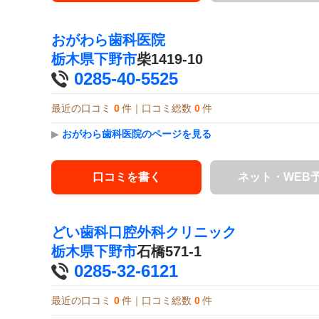
おがわら歯科医院
栃木県
下野市
柴1419-10
0285-40-5525
最近の口コミ
0
件｜口コミ総数
0
件
▶
おがわら歯科医院のページを見る
口コミを書く
ネット・WEB
どい歯科口腔外科クリニック
栃木県
下野市
石橋571-1
0285-32-6121
最近の口コミ
0
件｜口コミ総数
0
件