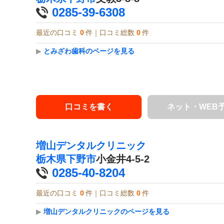
0285-39-6308
最近の口コミ
0
件｜口コミ総数
0
件
▶
とみざわ歯科のページを見る
口コミを書く
ネット・WEB
増山デンタルクリニック
栃木県
下野市
小金井4-5-2
0285-40-8204
最近の口コミ
0
件｜口コミ総数
0
件
▶
増山デンタルクリニックのページを見る