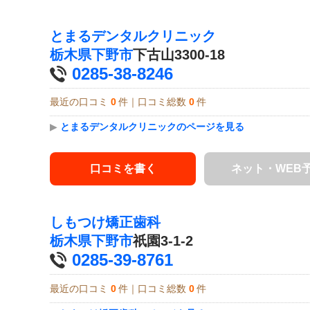
とまるデンタルクリニック
栃木県
下野市
下古山3300-18
0285-38-8246
最近の口コミ
0
件｜口コミ総数
0
件
▶
とまるデンタルクリニックのページを見る
口コミを書く
ネット・WEB
しもつけ矯正歯科
栃木県
下野市
祇園3-1-2
0285-39-8761
最近の口コミ
0
件｜口コミ総数
0
件