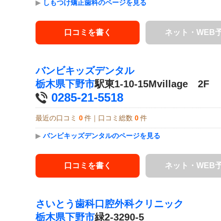
▶
しもつけ矯正歯科のページを見る
口コミを書く
ネット・WEB
バンビキッズデンタル
栃木県
下野市
駅東1-10-15Mvillage 2F
0285-21-5518
最近の口コミ
0
件｜口コミ総数
0
件
▶
バンビキッズデンタルのページを見る
口コミを書く
ネット・WEB
さいとう歯科口腔外科クリニック
栃木県
下野市
緑2-3290-5