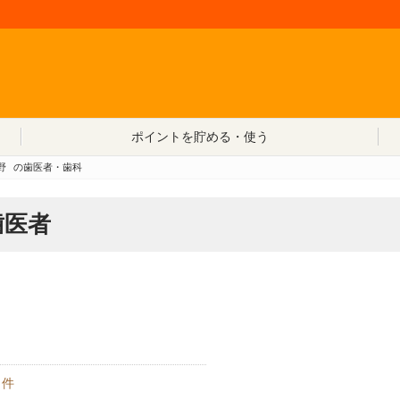
コンテンツへ移動
ポイントを貯める・使う
野
の歯医者・歯科
歯医者
件