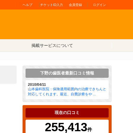
ヘルプ
チケットID入力
会員登録
ログイン
掲載サービスについて
下野の歯医者最新口コミ情報
2010/04/11
山本歯科医院：保険適用範囲内の治療できちんと
対応してくれます。最近、自費診療をや ...
現在の口コミ
255,413
件