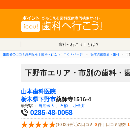
歯科へ行こう！とは？
歯医者の口コミ評判なら｜歯科へ行こう！ＴＯＰページ
＞
栃木の歯医者・歯科
>
下
下野市エリア・市別の歯科・
山本歯科医院
栃木県
下野市
薬師寺1516-4
最寄駅：
自治医大
、
石橋
、
小金井
0285-48-0058
(10.00)最近の口コミ
0
件｜口コミ総数
1