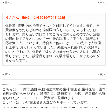
« 前へ
» 次へ
うささん 50代 女性
2010年04月11日
保険適用範囲内の治療できちんと対応してくれます。最近、自
費診療をやたらと勧める歯科医の方もいらっしゃる中で、ほっ
とします。知り合いの口コミでこちらに伺ったのですが、治療
の際の疑問点などについて一生懸命説明して下さり、誠実な対
応が気に入っています。待合室で他の方が”ここの先生は入れ歯
も上手”とおっしゃっていました。先生も入れ歯作りが大好きと
のことですので、保険内でよい入れ歯を作りたい方にもお勧め
致します。また、診療所もきれいで駐車場もしっかりあるのが
良かったです。
« 前へ
» 次へ
こちらは、下野市,薬師寺,自治医大駅の歯科,歯医者,歯科医院：山本
歯科医院のページです。診療科目、診療時間、地図、患者様から寄
せられたクチコミ,口コミ・評判がご覧頂けます。
当サイトは、いい歯医者さん選びをサポートしています。