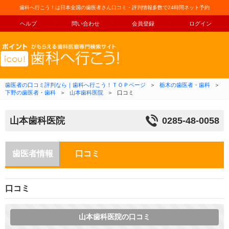
歯科へ行こう！は日本全国の歯医者さん口コミ・評判情報多数で24時間ネット予約
ヘルプ
問い合わせ
会員登録
ログイン
コンテンツへ移動
歯医者の口コミ評判なら｜歯科へ行こう！ＴＯＰページ
＞
栃木の歯医者・歯科
＞
下野の歯医者・歯科
＞
山本歯科医院
＞
口コミ
山本歯科医院
0285-48-0058
歯医者情報
口コミ
口コミ
山本歯科医院の口コミ